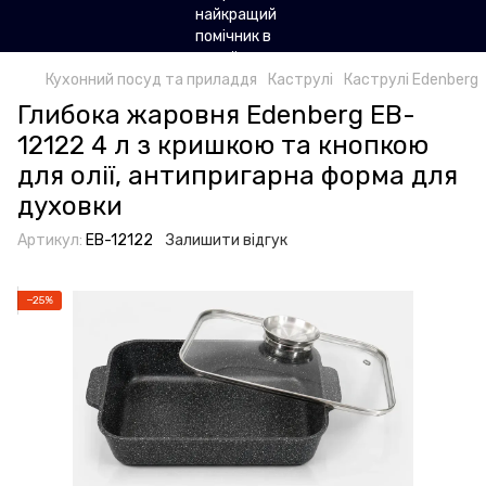
Кухонний посуд та приладдя
Каструлі
Каструлі Edenberg
Глибока жаровня Edenberg EB-
12122 4 л з кришкою та кнопкою
для олії, антипригарна форма для
духовки
Артикул:
EB-12122
Залишити відгук
−25%