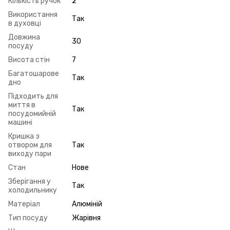
Кількість ручок
2
Використання
Так
в духовці
Довжина
30
посуду
Висота стін
7
Багатошарове
Так
дно
Підходить для
миття в
Так
посудомийній
машині
Кришка з
отвором для
Так
виходу пари
Стан
Нове
Зберігання у
Так
холодильнику
Матеріал
Алюміній
Тип посуду
Жарівня