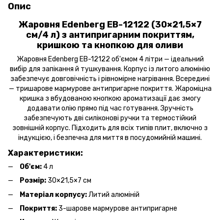
Опис
Жаровня Edenberg EB-12122 (30×21,5×7
см/4 л) з антипригарним покриттям,
кришкою та кнопкою для оливи
Жаровня Edenberg EB-12122 об'ємом 4 літри — ідеальний
вибір для запікання й тушкування. Корпус із литого алюмінію
забезпечує довговічність і рівномірне нагрівання. Всередині
— тришарове мармурове антипригарне покриття. Жароміцна
кришка з вбудованою кнопкою ароматизації дає змогу
додавати олію прямо під час готування. Зручність
забезпечують дві силіконові ручки та термостійкий
зовнішній корпус. Підходить для всіх типів плит, включно з
індукцією, і безпечна для миття в посудомийній машині.
Характеристики:
Об'єм:
4 л
Розмір:
30×21,5×7 см
Матеріал корпусу:
Литий алюміній
Покриття:
3-шарове мармурове антипригарне