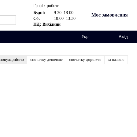
Графік роботи:
Будні:
9:30–18:00
Моє замовлення
Сб:
10:00–13:30
НД: Вихідний
Вхід
Укр
 популярністю
спочатку дешевше
спочатку дорожче
за назвою