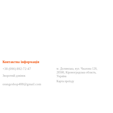
Контактна інформація
+38 (096) 892-72-47
м. Долинська, вул. Чкалова 126,
28500, Кіровоградська область,
Зворотній дзвінок
Україна
Карта проїзду
orangeshop488@gmail.com