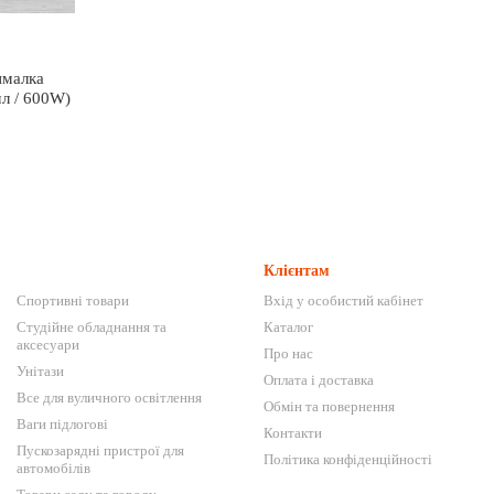
ималка
л / 600W)
Клієнтам
Спортивні товари
Вхід у особистий кабінет
Студійне обладнання та
Каталог
аксесуари
Про нас
Унітази
Оплата і доставка
Все для вуличного освітлення
Обмін та повернення
Ваги підлогові
Контакти
Пускозарядні пристрої для
Політика конфіденційності
автомобілів