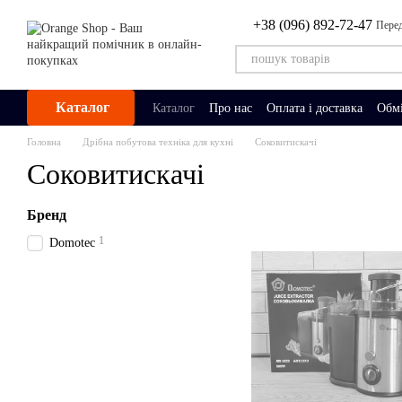
Перейти до основного контенту
+38 (096) 892-72-47
Перед
Каталог
Каталог
Про нас
Оплата і доставка
Обмі
Головна
Дрібна побутова техніка для кухні
Соковитискачі
Соковитискачі
Бренд
1
Domotec