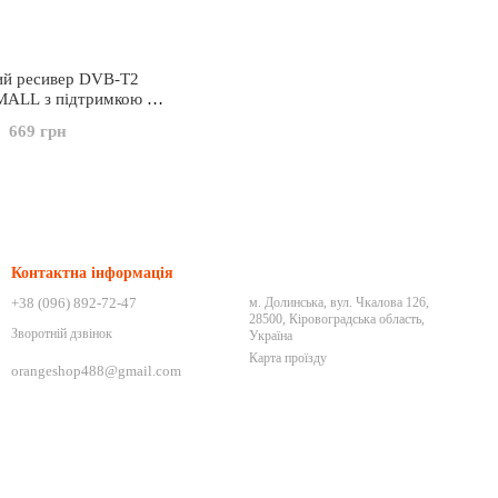
й ресивер DVB-T2
LL з підтримкою wi-
fi адаптера
669 грн
Контактна інформація
+38 (096) 892-72-47
м. Долинська, вул. Чкалова 126,
28500, Кіровоградська область,
Зворотній дзвінок
Україна
Карта проїзду
orangeshop488@gmail.com