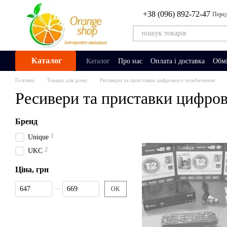
Перейти до основного контенту
+38 (096) 892-72-47
Перед
Каталог
Каталог
Про нас
Оплата і доставка
Обмі
Головна
Товари для дому
Ресивери та приставки цифрового телебачення
Ресивери та приставки цифров
Бренд
1
Unique
2
UKC
Ціна, грн
Від Ціна, грн
До Ціна, грн
OK