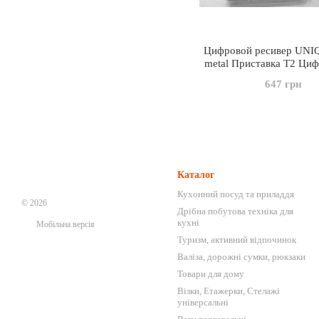
Цифровой ресивер UNI
metal Приставка Т2 Ци
тюнер MEGOGO DVB T2
647 грн
Wi-Fi, Youtube, 
Каталог
Кухонний посуд та приладдя
© 2026
Дрібна побутова техніка для
кухні
Мобільна версія
Туризм, активний відпочинок
Валіза, дорожні сумки, рюкзаки
Товари для дому
Візки, Етажерки, Стелажі
універсальні