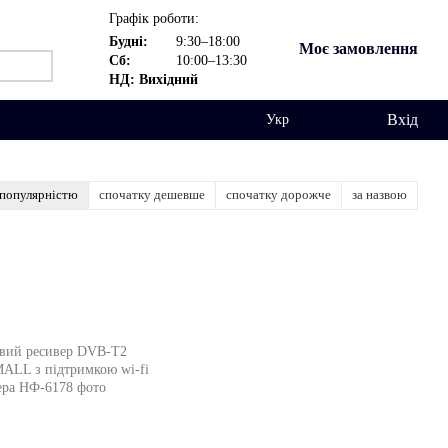
Графік роботи:
Будні:
9:30–18:00
Моє замовлення
Сб:
10:00–13:30
НД: Вихідний
Вхід
Укр
 популярністю
спочатку дешевше
спочатку дорожче
за назвою