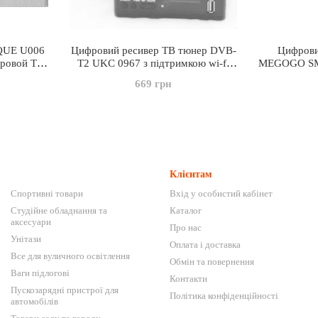
QUE U006
Цифровий ресивер ТВ тюнер DVB-
Цифрови
фровой ТВ
T2 UKC 0967 з підтримкою wi-fi
MEGOGO SMA
 с IPTV,
Megogo
669 грн
USB
Клієнтам
Спортивні товари
Вхід у особистий кабінет
Студійне обладнання та
Каталог
аксесуари
Про нас
Унітази
Оплата і доставка
Все для вуличного освітлення
Обмін та повернення
Ваги підлогові
Контакти
Пускозарядні пристрої для
Політика конфіденційності
автомобілів