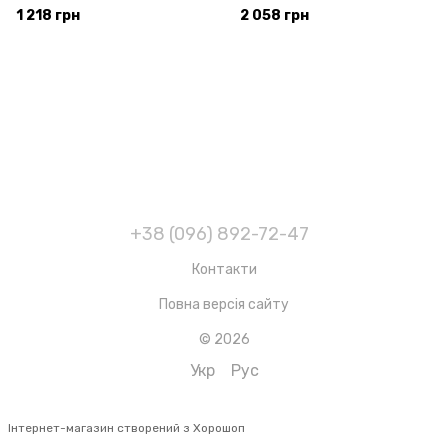
Техніка ручної Steam Cleaner
Потужний пароочищувач
1 218 грн
2 058 грн
DF-A001
H2O
+38 (096) 892-72-47
Контакти
Повна версія сайту
© 2026
Укр
Рус
Інтернет-магазин створений з Хорошоп