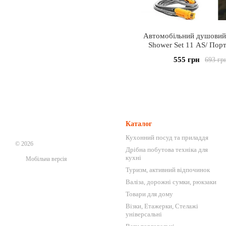
Автомобільний душовий
Shower Set 11 AS/ Пор
похідний автодуш/М
555 грн
693 гр
Каталог
Кухонний посуд та приладдя
© 2026
Дрібна побутова техніка для
кухні
Мобільна версія
Туризм, активний відпочинок
Валіза, дорожні сумки, рюкзаки
Товари для дому
Візки, Етажерки, Стелажі
універсальні