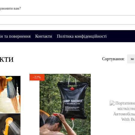
звонити вам?
н та повернення
Контакти
Політика конфіденційності
екти
за
Сортування:
−22%