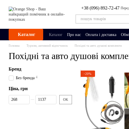
Перейти до основного контенту
+38 (096) 892-72-47
Перед
Каталог
Каталог
Про нас
Оплата і доставка
Обмі
Головна
Туризм, активний відпочинок
Похідні та авто душові комплекти
Похідні та авто душові компл
Бренд
−20%
4
Без бренда
Ціна, грн
Від Ціна, грн
До Ціна, грн
OK