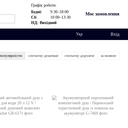
Графік роботи:
Будні:
9:30–18:00
Моє замовлення
Сб:
10:00–13:30
НД: Вихідний
Вхід
Укр
 популярністю
спочатку дешевше
спочатку дорожче
за назвою