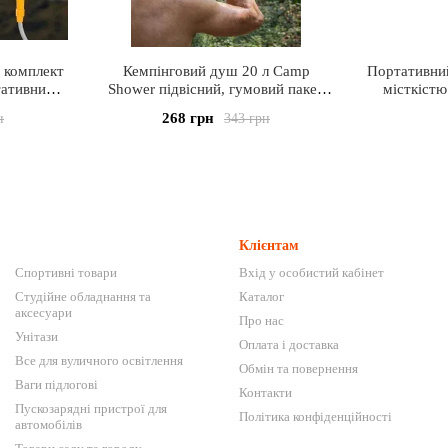
 комплект
Кемпінговий душ 20 л Camp
Портативни
тативний
Shower підвісний, гумовий пакет
місткістю
емійка
для душу в поході
Автомобіль
268 грн
н
343 грн
Клієнтам
Спортивні товари
Вхід у особистий кабінет
Студійне обладнання та
Каталог
аксесуари
Про нас
Унітази
Оплата і доставка
Все для вуличного освітлення
Обмін та повернення
Ваги підлогові
Контакти
Пускозарядні пристрої для
Політика конфіденційності
автомобілів