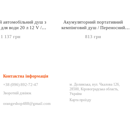
й автомобільний душ з
Акумуляторний портативний
 для води 20 л 12 V /
кемпінговий душ / Переносний
ний душовий комплект
туристичний душ із помпою на
1 137 грн
813 грн
With Bucket
акумуляторі
Контактна інформація
+38 (096) 892-72-47
м. Долинська, вул. Чкалова 126,
28500, Кіровоградська область,
Зворотній дзвінок
Україна
Карта проїзду
orangeshop488@gmail.com