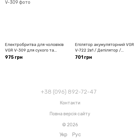
Електробритва для чоловіків
Епілятор акумуляторний VGR
VGR V-309 для сухого та
V-722 2в1 / Депілятор /
вологого гоління/ Бритва-
Електроепілятор
975 грн
701 грн
тример для бороди
+38 (096) 892-72-47
Контакти
Повна версія сайту
© 2026
Укр
Рус