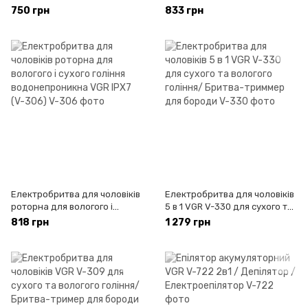
/ Електроепілятор
Електроепілятор
750 грн
833 грн
Електробритва для чоловіків
Електробритва для чоловіків
роторна для вологого і
5 в 1 VGR V-330 для сухого та
сухого гоління
вологого гоління/ Бритва-
818 грн
1 279 грн
водонепроникна VGR IPX7 (V-
триммер для бороди
306)