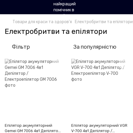
Товари для краси та здоров'я
Електробритви та епілятори
Електробритви та епілятори
Фільтр
За популярністю
Епілятор акумуляторний
Епілятор акумуляторний VGR
Gemei GM 7006 4в1 Депілятор
V-700 4в1 Депілятор /