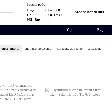
Графік роботи:
Будні:
9:30–18:00
Моє замовлення
Сб:
10:00–13:30
НД: Вихідний
Вхід
Укр
 популярністю
спочатку дешевше
спочатку дорожче
за назвою