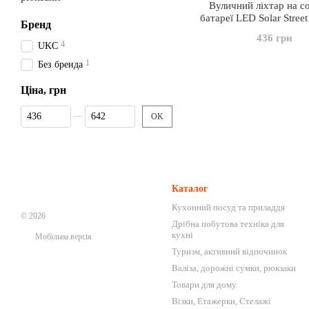
Вуличний ліхтар на с
батареї LED Solar Street
Бренд
BK-120-6COB
436 грн
4
UKC
1
Без бренда
Ціна, грн
Від Ціна, грн
До Ціна, грн
OK
Каталог
Кухонний посуд та приладдя
© 2026
Дрібна побутова техніка для
кухні
Мобільна версія
Туризм, активний відпочинок
Валіза, дорожні сумки, рюкзаки
Товари для дому
Візки, Етажерки, Стелажі