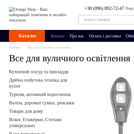
Перейти до основного контенту
+38 (096) 892-72-47
Перед
Каталог
Каталог
Про нас
Оплата і доставка
Обмі
Головна
Все для вуличного освітлення
Все для вуличного освітлення
Кухонний посуд та приладдя
Дрібна побутова техніка для
кухні
Туризм, активний відпочинок
Валіза, дорожні сумки, рюкзаки
Товари для дому
Візки, Етажерки, Стелажі
універсальні
Ваги торговельні