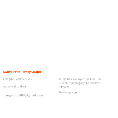
Контактна інформація
+38 (096) 892-72-47
м. Долинська, вул. Чкалова 126,
28500, Кіровоградська область,
Зворотній дзвінок
Україна
Карта проїзду
orangeshop488@gmail.com