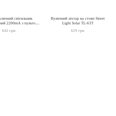
уличний світильник
Вуличний ліхтар на стовп Street
ний 2200mA з пультом
Light Solar TL-63T
ій батареї LED 6COB
642 грн
629 грн
 Street Light UKC