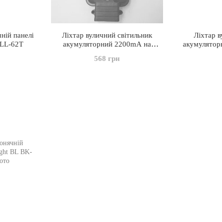
ній панелі
Ліхтар вуличний світильник
Ліхтар в
 LL-62T
акумуляторний 2200mA на
акумулятор
сонячній батареї 6 COB 20 W LED
на сонячн
568 грн
Solar Street Light UKC T-19
Solar