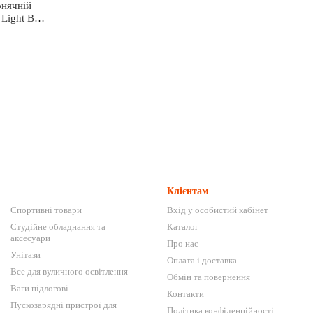
онячній
 Light BL
Клієнтам
Спортивні товари
Вхід у особистий кабінет
Студійне обладнання та
Каталог
аксесуари
Про нас
Унітази
Оплата і доставка
Все для вуличного освітлення
Обмін та повернення
Ваги підлогові
Контакти
Пускозарядні пристрої для
Політика конфіденційності