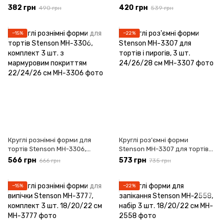
кругла, квадратна та серце
запіканок
382 грн
420 грн
490 грн
539 грн
−15%
−22%
Круглі рознімні форми для
Круглі роз'ємні форми
тортів Stenson MH-3306,
Stenson MH-3307 для тортів і
комплект 3 шт. з мармуровим
пирогів, 3 шт. 24/26/28 см
566 грн
573 грн
666 грн
735 грн
покриттям 22/24/26 см
−15%
−22%