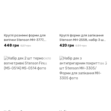
Круглі рознімні форми для
Круглі форми для запікання
випічки Stenson MH-3777,
Stenson MH-2558, набір 3 шт.
комплект 3 шт. 18/20/22 см
18/20/22 см
448 грн
420 грн
527 грн
539 грн