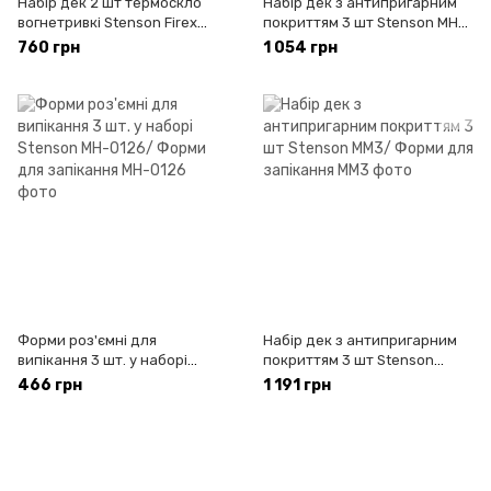
Набір дек 2 шт термоскло
Набір дек з антипригарним
вогнетривкі Stenson Firex
покриттям 3 шт Stenson MH-
(MS-0514)
3305/ Форми для запікання
760 грн
1 054 грн
Форми роз'ємні для
Набір дек з антипригарним
випікання 3 шт. у наборі
покриттям 3 шт Stenson
Stenson MH-0126/ Форми для
MM3/ Форми для запікання
466 грн
1 191 грн
запікання