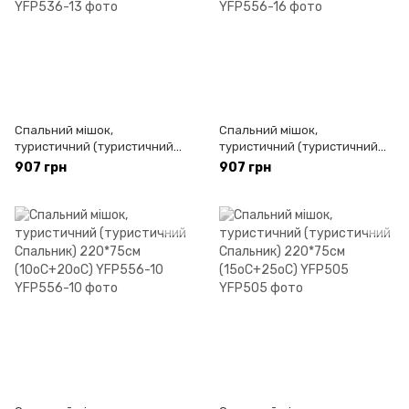
Спальний мішок,
Спальний мішок,
туристичний (туристичний
туристичний (туристичний
Спальник) 220*75см
Спальник) 220*75см
907 грн
907 грн
(0оС+15оС) YFP536-13.
(0оС+15оС) YFP556-16