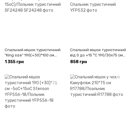
Спальний мішок туристичний
Спальний мішок туристичний
"King size" 190(+30)*100 см
від 0 до +15 °C 190/30х75 см
(5оС + 15оС)/Польник
YFP532 / Спальник
1 355 грн
858 грн
туристичний SF24248
туристичний