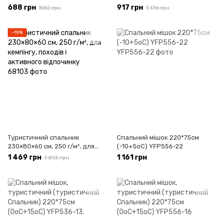
спальний мішок для
спальник до -7°C для
688 грн
917 грн
882 грн
1 176 грн
подорожей і кемпінгу
природи
−19%
Туристичний спальник
Спальний мішок 220*75см
230×80×60 см, 250 г/м², для
(-10+5оС) YFP556-22
кемпінгу, походів і активного
1 469 грн
1 161 грн
1 813 грн
відпочинку