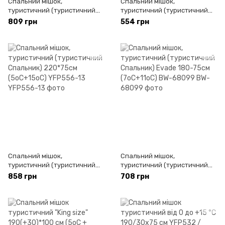
Спальний мішок,
Спальний мішок,
туристичний (туристичний
туристичний (туристичний
Спальник) 220*75см
Спальник) 220*75см
809 грн
554 грн
(10оС+20оС) YFP556-10
(15оС+25оС) YFP505
Спальний мішок,
Спальний мішок,
туристичний (туристичний
туристичний (туристичний
Спальник) 220*75см
Спальник) Evade 180-75см
858 грн
708 грн
(5оС+15оС) YFP556-13
(7оС+11оС) BW-68099