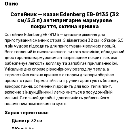
Опис
Сотейник — казан Edenberg EB-8135 (32
см/5,5 л) антипригарне мармурове
покриття, скляна кришка
Сотейник Edenberg EB-8135 — ідеальне рішення для
приготування смачних страв. З діаметром 32 см і об'ємом 5,5
л він чудово підходить для приготування великих порцій.
Виготовлений із високоякісного литого алюмінію, обладнаний
двостороннім мармуровим антипригарним покриттям, яке
забезпечує легкість догляду та запобігає прилипанню їжі.
Унікальне дно сприяє рівномірному розподілу тепла, а
термостійка скляна кришка з отвором для пари зберігає
аромат страв. Термостійкі литі ручки гарантують безпеку
використання. Сотейник підходить для всіх типів плит,
включно з індукційними, і легко миється в посудомийній
машині. Стильний дизайн і довговічність роблять його
незамінним помічником на кухні.
Характеристики:
Діаметр
: 32 см
Об'єм
: 5,5 л