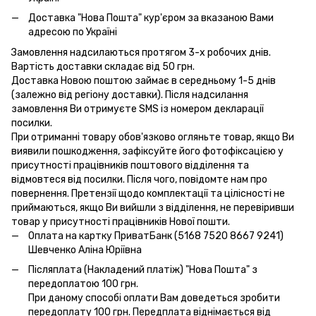
Доставка "Нова Пошта" кур'єром за вказаною Вами
адресою по Україні
Замовлення надсилаються протягом 3-х робочих днів.
Вартість доставки складає від 50 грн.
Доставка Новою поштою займає в середньому 1-5 днів
(залежно від регіону доставки). Після надсилання
замовлення Ви отримуєте SMS із номером декларації
посилки.
При отриманні товару обов'язково огляньте товар, якщо Ви
виявили пошкодження, зафіксуйте його фотофіксацією у
присутності працівників поштового відділення та
відмовтеся від посилки. Після чого, повідомте нам про
повернення. Претензії щодо комплектації та цілісності не
приймаються, якщо Ви вийшли з відділення, не перевіривши
товар у присутності працівників Нової пошти.
Оплата на картку ПриватБанк (5168 7520 8667 9241)
Шевченко Аліна Юріївна
Післяплата (Накладений платіж) "Нова Пошта" з
передоплатою 100 грн.
При даному способі оплати Вам доведеться зробити
передоплату 100 грн. Передплата віднімається від