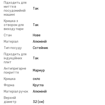
Підходить для
миття в
Так
посудомийній
машині
Кришка з
отвором для
Так
виходу пари
Стан
Нове
Матеріал
Алюміній
Тип посуду
Сотейник
Підходить для
індукційних
Так
плит
Антипригарне
Мармур
покриття
Кришка
скло
Форма
Кругла
Матеріал ручок
Алюміній
Верхній
діаметр
32 (см)