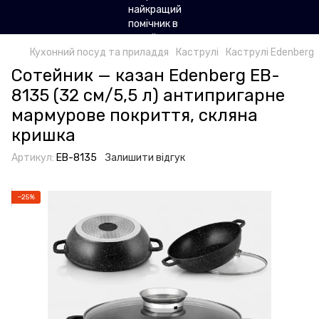
Кухонний посуд та приладдя
Каструлі
Каструлі Edenberg
Сотейник — казан Edenberg EB-
8135 (32 см/5,5 л) антипригарне
мармурове покриття, скляна
кришка
Артикул:
EB-8135
Залишити відгук
−25%