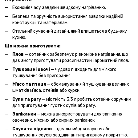
Економія часу завдяки швидкому нагріванню.
Безпека та зручність використання завдяки надійній
конструкції та матеріалам.
Стильний сучасний дизайн, який впишеться в будь-яку
кухню.
Що можна приготувати:
Плов
— сотейник забезпечує рівномірне нагрівання, що
дає змогу приготувати розсипчастий і ароматний плов.
Тушковані овочі
— чудово підходить для м'якого
тушкування без пригорання.
М'ясо та птиця
— обсмажування й тушкування великих
шматків м'яса, стейків або курки.
Супи та рагу
— місткість 3,3 л робить сотейник зручним
для приготування густих супів або рагу.
Запіканки
— можна використовувати для запікання
овочевих, м'ясних або сирних запіканок.
Соуси та підливи
— ідеальний для варіння або
тушкування соусів завдяки антипригарному покриттю.