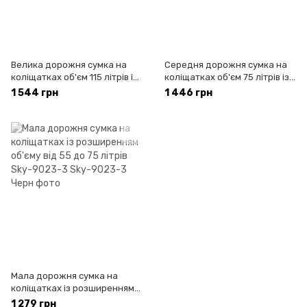
Велика дорожня сумка на
Середня дорожня сумка на
коліщатках об'єм 115 літрів із
коліщатках об'єм 75 літрів із
розширенням 140 літрів Sky-
розширенням 100 літрів Sky-
1 544 грн
1 446 грн
9023-1
9023-2
Мала дорожня сумка на
коліщатках із розширенням
об'єму від 55 до 75 літрів Sky-
1 279 грн