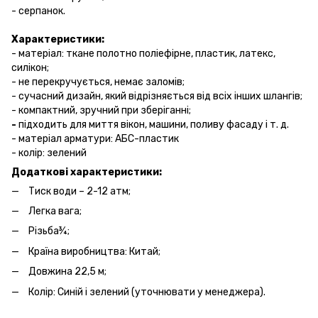
- серпанок.
Характеристики:
- матеріал: ткане полотно поліефірне, пластик, латекс,
силікон;
- не перекручується, немає заломів;
- сучасний дизайн, який відрізняється від всіх інших шлангів;
- компактний, зручний при зберіганні;
-
підходить для миття вікон, машини, поливу фасаду і т. д.
- матеріал арматури: АБС-пластик
- колір: зелений
Додаткові характеристики:
Тиск води – 2-12 атм;
Легка вага;
Різьба¾;
Країна виробництва: Китай;
Довжина 22,5 м;
Колір: Синій і зелений (уточнювати у менеджера).