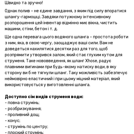
Швидко та зручно!
Однак полив – не єдине завдання, з яким під силу впоратися
шлангу-гармошці. Завдяки потужному інтенсивному
розпорошення цей інвентар відмінно миє вікна, чистить
машини, стіни, бетон і т. д.
Ще одна перевага цього водяного шланга – простота роботи
з ним, яка, в свою чергу, заощаджує ваші сили. Вам не
доведеться нахилятися десятки раз для того, щоб
розпрямити утворився залом, який стає глухим кутом для
струменя. Таке нововведення, як шланг Xhose, радує
плавними вигинами при будь-якому натиску води, в яку
сторону ви б не тягнули шланг. Таку можливість забезпечує
неймовірно еластичний і при цьому міцний матеріал, який
використовується у виготовленні шланга.
Доступно сім видів струменя води:
- повна струмінь;
- розбризкування;
- проливний дощ;
- конус;
- струмінь по центру;
- плоский струмінь;