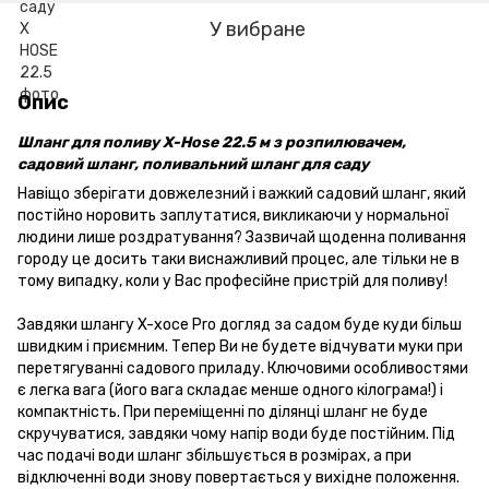
У вибране
Опис
Шланг для поливу X-Hose 22.5 м з розпилювачем,
садовий шланг, поливальний шланг для саду
Навіщо зберігати довжелезний і важкий садовий шланг, який
постійно норовить заплутатися, викликаючи у нормальної
людини лише роздратування? Зазвичай щоденна поливання
городу це досить таки виснажливий процес, але тільки не в
тому випадку, коли у Вас професійне пристрій для поливу!
Завдяки шлангу X-хосе Pro догляд за садом буде куди більш
швидким і приємним. Тепер Ви не будете відчувати муки при
перетягуванні садового приладу. Ключовими особливостями
є легка вага (його вага складає менше одного кілограма!) і
компактність. При переміщенні по ділянці шланг не буде
скручуватися, завдяки чому напір води буде постійним. Під
час подачі води шланг збільшується в розмірах, а при
відключенні води знову повертається у вихідне положення.