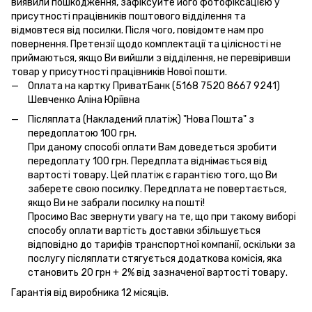
виявили пошкодження, зафіксуйте його фотофіксацією у
присутності працівників поштового відділення та
відмовтеся від посилки. Після чого, повідомте нам про
повернення. Претензії щодо комплектації та цілісності не
приймаються, якщо Ви вийшли з відділення, не перевіривши
товар у присутності працівників Нової пошти.
Оплата на картку ПриватБанк (5168 7520 8667 9241)
Шевченко Аліна Юріївна
Післяплата (Накладений платіж) "Нова Пошта" з
передоплатою 100 грн.
При даному способі оплати Вам доведеться зробити
передоплату 100 грн. Передплата віднімається від
вартості товару. Цей платіж є гарантією того, що Ви
заберете свою посилку. Передплата не повертається,
якщо Ви не забрали посилку на пошті!
Просимо Вас звернути увагу на те, що при такому виборі
способу оплати вартість доставки збільшується
відповідно до тарифів транспортної компанії, оскільки за
послугу післяплати стягується додаткова комісія, яка
становить 20 грн + 2% від зазначеної вартості товару.
Гарантія від виробника 12 місяців.