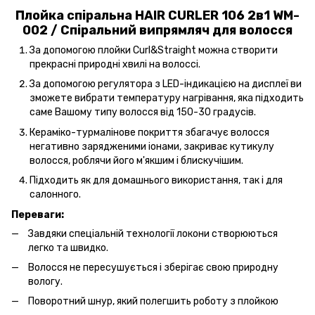
Плойка спіральна HAIR CURLER 106 2в1 WM-
002 / Спіральний випрямляч для волосся
За допомогою плойки Curl&Straight можна створити
прекрасні природні хвилі на волоссі.
За допомогою регулятора з LED-індикацією на дисплеї ви
зможете вибрати температуру нагрівання, яка підходить
саме Вашому типу волосся від 150-30 градусів.
Кераміко-турмалінове покриття збагачує волосся
негативно зарядженими іонами, закриває кутикулу
волосся, роблячи його м'якшим і блискучішим.
Підходить як для домашнього використання, так і для
салонного.
Переваги:
Завдяки спеціальній технології локони створюються
легко та швидко.
Волосся не пересушується і зберігає свою природну
вологу.
Поворотний шнур, який полегшить роботу з плойкою