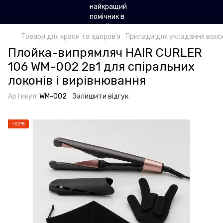
Товари для краси та здоров'я
Прилади для укладання воло
Плойка-випрямляч HAIR CURLER
106 WM-002 2в1 для спіральних
локонів і вирівнювання
Артикул:
WM-002
Залишити відгук
−22%