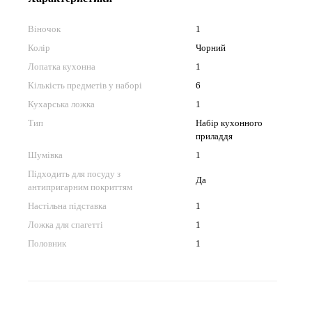
Віночок
1
Колір
Чорний
Лопатка кухонна
1
Кількість предметів у наборі
6
Кухарська ложка
1
Тип
Набір кухонного
приладдя
Шумівка
1
Підходить для посуду з
Да
антипригарним покриттям
Настільна підставка
1
Ложка для спагетті
1
Половник
1