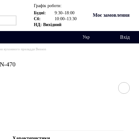
Графік роботи:
Будні:
9:30–18:00
Моє замовлення
Сб:
10:00–13:30
НД: Вихідний
Вхід
Укр
и кухонного приладдя Benson
BN-470
Характеристики