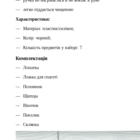
ручка не нагрівається й не ковзає в руке
легко піддається чищенню
Характеристики:
Матеріал: пластик/силікон;
Колір: чорний;
Кількість предметів у наборі: 7.
Комплектація
Лопатка
Ложка для спагеті
Половник
Щипцы
Віночок
Пензлик
Склянка