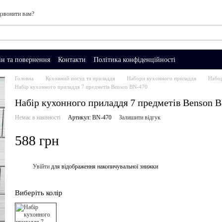
звонити вам?
н та повернення
Контакти
Політика конфіденційності
Головна
Кухонний посуд та приладдя
Набори кухонного приладдя
Набор
Набір кухонного приладдя 7 предметів Benson BN-470
Набір кухонного приладдя 7 предметів Benson 
Немає в наявності
Артикул: BN-470
Залишити відгук
588 грн
Увійти
для відображення накопичувальної знижки
%
Виберіть колір