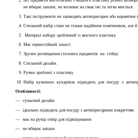
Всі предмети виготовлені з міцного пластику різних кольорі
не вбирає запахи, не впливає на смак їжі та легко миється.
Такі інструменти не зашкодять антипригарне або керамічне 
Стильний набір стане не тільки надійним помічником, але й
Матеріал набору зроблений із якісного пластику.
Має термостійкий захист.
Зручне розміщення столових предметів на стійці.
Стильний дизайн.
Ручки зроблені з пластику.
Набір кухонних кухарівок підходить для посуду з ант
Особливості:
сучасний дизайн
ідеально підходить для посуду з антипригарним покриттям
має на ручці отвір для підвішування
не вбирає запахи