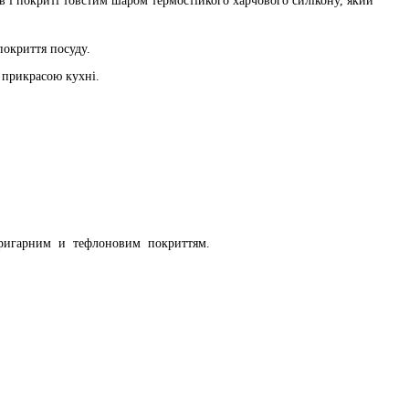
в і покриті товстим шаром термостійкого харчового силікону, який
покриття посуду.
 прикрасою кухні.
ипригарним и тефлоновим покриттям.