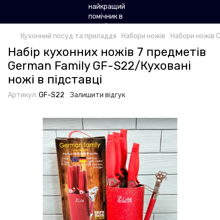
Кухонний посуд та приладдя
Набори ножів
Набори ножів 
Набір кухонних ножів 7 предметів
German Family GF-S22/Куховані
ножі в підставці
Артикул:
GF-S22
Залишити відгук