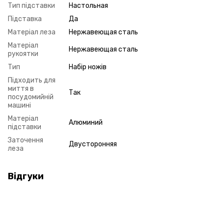
Тип підставки
Настольная
Підставка
Да
Матеріал леза
Нержавеющая сталь
Матеріал
Нержавеющая сталь
рукоятки
Тип
Набір ножів
Підходить для
миття в
Так
посудомийній
машині
Матеріал
Алюминий
підставки
Заточення
Двусторонняя
леза
Відгуки