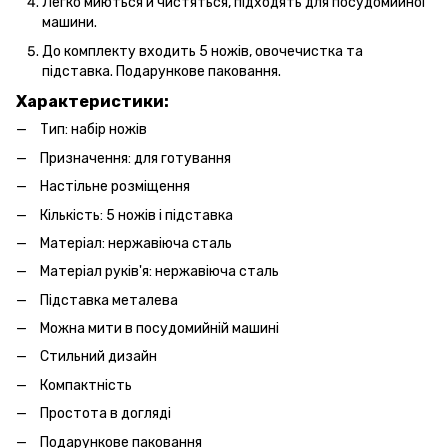
Легко
миються й чистяться, підходять для посудомийної
машини.
До комплекту входить 5 ножів, овочечистка та
підставка. Подарункове паковання.
Характеристики:
Тип: набір ножів
Призначення: для готування
Настільне розміщення
Кількість: 5 ножів і підставка
Матеріал: нержавіюча сталь
Матеріал руків'я: нержавіюча сталь
Підставка металева
Можна мити в посудомийній машині
Стильний дизайн
Компактність
Простота в догляді
Подарункове паковання