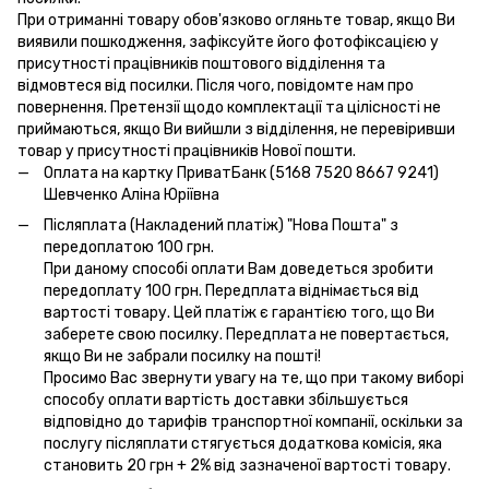
При отриманні товару обов'язково огляньте товар, якщо Ви
виявили пошкодження, зафіксуйте його фотофіксацією у
присутності працівників поштового відділення та
відмовтеся від посилки. Після чого, повідомте нам про
повернення. Претензії щодо комплектації та цілісності не
приймаються, якщо Ви вийшли з відділення, не перевіривши
товар у присутності працівників Нової пошти.
Оплата на картку ПриватБанк (5168 7520 8667 9241)
Шевченко Аліна Юріївна
Післяплата (Накладений платіж) "Нова Пошта" з
передоплатою 100 грн.
При даному способі оплати Вам доведеться зробити
передоплату 100 грн. Передплата віднімається від
вартості товару. Цей платіж є гарантією того, що Ви
заберете свою посилку. Передплата не повертається,
якщо Ви не забрали посилку на пошті!
Просимо Вас звернути увагу на те, що при такому виборі
способу оплати вартість доставки збільшується
відповідно до тарифів транспортної компанії, оскільки за
послугу післяплати стягується додаткова комісія, яка
становить 20 грн + 2% від зазначеної вартості товару.