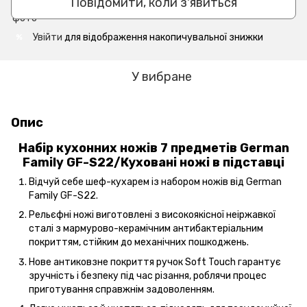
Повідомити, коли з'явиться
Увійти
для відображення накопичувальної знижки
%
У вибране
Опис
Набір кухонних ножів 7 предметів German
Family GF-S22/Куховані ножі в підставці
Відчуй себе шеф-кухарем із набором ножів від German
Family GF-S22.
Рельєфні ножі виготовлені з високоякісної неіржавкої
сталі з мармурово-керамічним антибактеріальним
покриттям, стійким до механічних пошкоджень.
Нове антиковзне покриття ручок Soft Touch гарантує
зручність і безпеку під час різання, роблячи процес
приготування справжнім задоволенням.