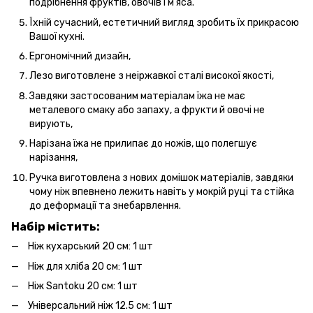
подрібнення фруктів, овочів і м'яса.
Їхній сучасний, естетичний вигляд зробить їх прикрасою
Вашої кухні.
Ергономічний дизайн,
Лезо виготовлене з неіржавкої сталі високої якості,
Завдяки застосованим матеріалам їжа не має
металевого смаку або запаху, а фрукти й овочі не
вирують,
Нарізана їжа не прилипає до ножів, що полегшує
нарізання,
Ручка виготовлена з нових домішок матеріалів, завдяки
чому ніж впевнено лежить навіть у мокрій руці та стійка
до деформації та знебарвлення.
Набір містить:
Ніж кухарський 20 см: 1 шт
Ніж для хліба 20 см: 1 шт
Ніж Santoku 20 см: 1 шт
Універсальний ніж 12.5 см: 1 шт