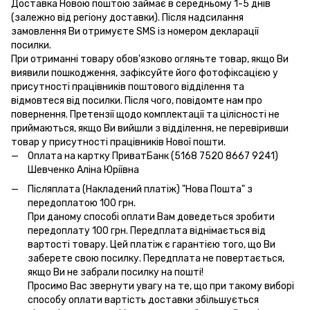
Доставка Новою поштою займає в середньому 1-5 днів
(залежно від регіону доставки). Після надсилання
замовлення Ви отримуєте SMS із номером декларації
посилки.
При отриманні товару обов'язково огляньте товар, якщо Ви
виявили пошкодження, зафіксуйте його фотофіксацією у
присутності працівників поштового відділення та
відмовтеся від посилки. Після чого, повідомте нам про
повернення. Претензії щодо комплектації та цілісності не
приймаються, якщо Ви вийшли з відділення, не перевіривши
товар у присутності працівників Нової пошти.
Оплата на картку ПриватБанк (5168 7520 8667 9241)
Шевченко Аліна Юріївна
Післяплата (Накладений платіж) "Нова Пошта" з
передоплатою 100 грн.
При даному способі оплати Вам доведеться зробити
передоплату 100 грн. Передплата віднімається від
вартості товару. Цей платіж є гарантією того, що Ви
заберете свою посилку. Передплата не повертається,
якщо Ви не забрали посилку на пошті!
Просимо Вас звернути увагу на те, що при такому виборі
способу оплати вартість доставки збільшується