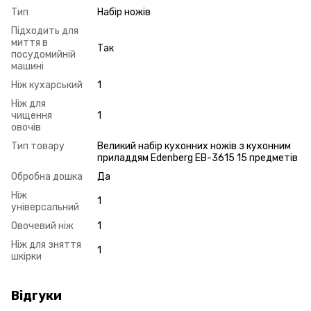
Тип
Набір ножів
Підходить для
миття в
Так
посудомийній
машині
Ніж кухарський
1
Ніж для
чищення
1
овочів
Тип товару
Великий набір кухонних ножів з кухонним
приладдям Edenberg EB-3615 15 предметів
Обробна дошка
Да
Ніж
1
універсальний
Овочевий ніж
1
Ніж для зняття
1
шкірки
Відгуки