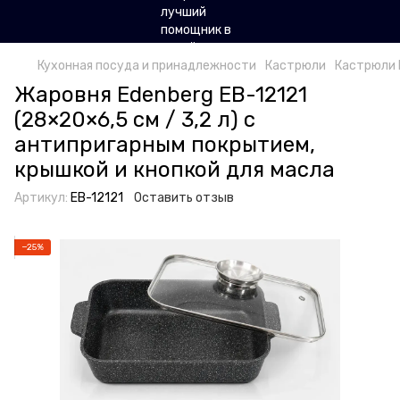
Кухонная посуда и принадлежности
Кастрюли
Кастрюли 
Жаровня Edenberg EB-12121
(28×20×6,5 см / 3,2 л) с
антипригарным покрытием,
крышкой и кнопкой для масла
Артикул:
EB-12121
Оставить отзыв
−25%