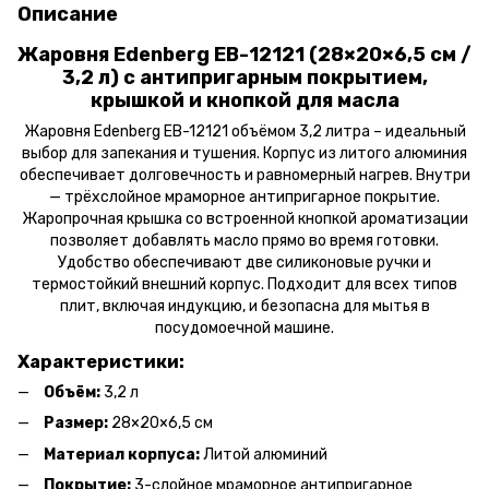
Описание
Жаровня Edenberg EB-12121 (28×20×6,5 см /
3,2 л) с антипригарным покрытием,
крышкой и кнопкой для масла
Жаровня Edenberg EB-12121 объёмом 3,2 литра – идеальный
выбор для запекания и тушения. Корпус из литого алюминия
обеспечивает долговечность и равномерный нагрев. Внутри
— трёхслойное мраморное антипригарное покрытие.
Жаропрочная крышка со встроенной кнопкой ароматизации
позволяет добавлять масло прямо во время готовки.
Удобство обеспечивают две силиконовые ручки и
термостойкий внешний корпус. Подходит для всех типов
плит, включая индукцию, и безопасна для мытья в
посудомоечной машине.
Характеристики:
Объём:
3,2 л
Размер:
28×20×6,5 см
Материал корпуса:
Литой алюминий
Покрытие:
3-слойное мраморное антипригарное