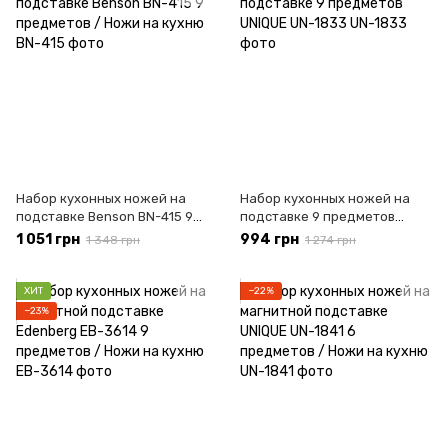
Набор кухонных ножей на
Набор кухонных ножей на
подставке Benson BN-415 9
подставке 9 предметов
предметов / Ножи на кухню
UNIQUE UN-1833
1 051 грн
994 грн
1 348 грн
1 274 грн
ХИТ
−22%
−23%