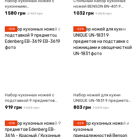
Набор кухонных ножей с
Стильный набор кухонных
кухонными
ножей BENSON BN-401 9
принадлежностями 14
предметов кухонные ножи
1 580 грн
1 032 грн
2 107 грн
1 323 грн
предметов Edenberg EB-
на крутящейся подставке
11099
−25%
−22%
Набор кухонных ножей с
Набор ножей для кухни
подставкой 9 предметов
UNIQUE UN-1831 9 предметов
Edenberg EB-3619
на подставке с ножницами и
919 грн
803 грн
1 225 грн
1 029 грн
овощечисткой
−23%
−22%