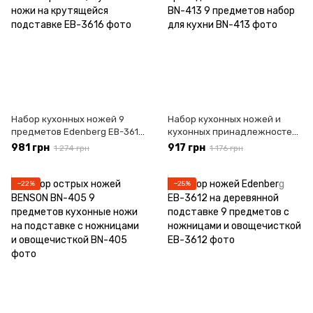
Набор кухонных ножей 9
Набор кухонных ножей и
предметов Edenberg EB-3616
кухонных принадлежностей
- Красный / Кухонные ножи
Benson BN-413 9 предметов
981 грн
917 грн
1 274 грн
1 176 грн
на крутящейся подставке
набор для кухни
−22%
−25%