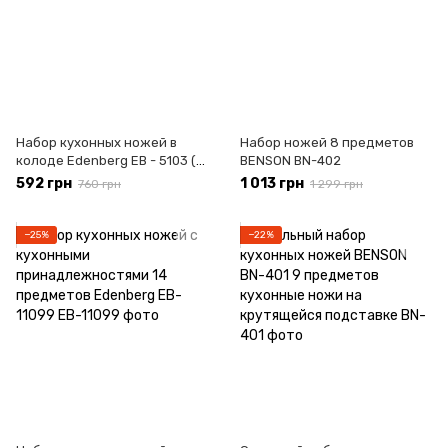
Набор кухонных ножей в
Набор ножей 8 предметов
колоде Edenberg EB - 5103 (6
BENSON BN-402
предметов)
592 грн
1 013 грн
760 грн
1 299 грн
−25%
−22%