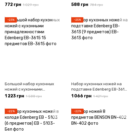
Edenberg EB-913 (9
Edenberg EB-951 (8
772 грн
588 грн
1 029 грн
784 грн
предметов)
предметов)
−23%
−25%
Большой набор кухонных
Набор кухонных ножей на
ножей с кухонными
подставке Edenberg EB-3613
принадлежностями
(9 предметов)
1 223 грн
1 066 грн
1 588 грн
1 421 грн
Edenberg EB-3615 15
предметов
−22%
−22%