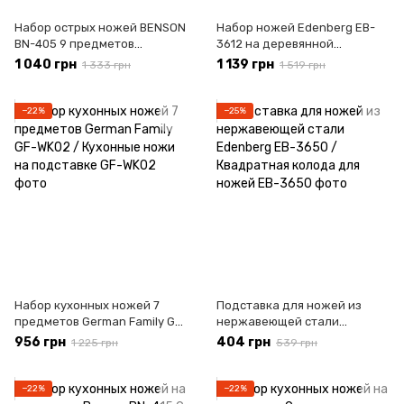
Набор острых ножей BENSON
Набор ножей Edenberg EB-
BN-405 9 предметов
3612 на деревянной
кухонные ножи на подставке
подставке 9 предметов с
1 040 грн
1 139 грн
1 333 грн
1 519 грн
с ножницами и
ножницами и овощечисткой
овощечисткой
−22%
−25%
Набор кухонных ножей 7
Подставка для ножей из
предметов German Family GF-
нержавеющей стали
WK02 / Кухонные ножи на
Edenberg EB-3650 /
956 грн
404 грн
1 225 грн
539 грн
подставке
Квадратная колода для
ножей
−22%
−22%