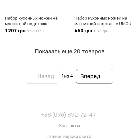
Набор кухонных ножей на
Набор кухонных ножей на
магнитной подставке
магнитной подставке UNIQUE
Edenberg EB-3614 9
UN-1841 6 предметов / Ножи
1 207 грн
650 грн
1 568 грн
833 грн
предметов / Ножи на кухню
на кухню
Показать еще 20 товаров
Назад
Вперед
1
из 4
+38 (096) 892-72-47
Контакты
Полная версия сайта