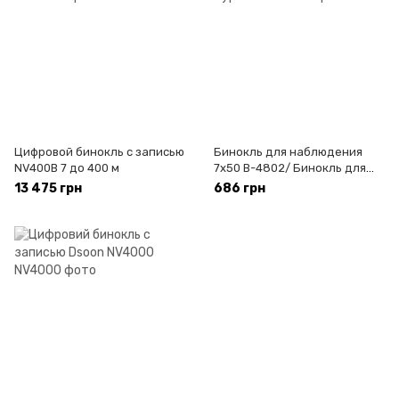
Цифровой бинокль с записью
Бинокль для наблюдения
NV400B 7 до 400 м
7х50 B-4802/ Бинокль для
туризма
13 475 грн
686 грн