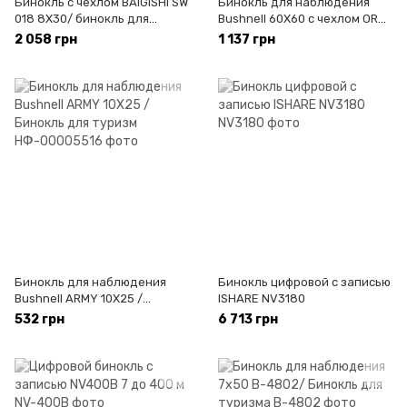
Бинокль с чехлом BAIGISHI SW
Бинокль для наблюдения
018 8X30/ бинокль для
Bushnell 60X60 с чехлом ORG/
туризма
Бинокль для туризма
2 058 грн
1 137 грн
Бинокль для наблюдения
Бинокль цифровой с записью
Bushnell ARMY 10X25 /
ISHARE NV3180
Бинокль для туризм
532 грн
6 713 грн