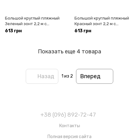
Большой круглый пляжный
Большой круглый пляжный
Зеленый зонт 2,2 м с
Красный зонт 2,2 м с
регулировкой наклона, 8
регулировкой наклона, 8
613 грн
613 грн
металлических спиц на
металлических спиц на
металлической стойке 19/22
металлической стойке 19/22
мм
мм
Показать еще 4 товара
Назад
Вперед
1
из 2
+38 (096) 892-72-47
Контакты
Полная версия сайта