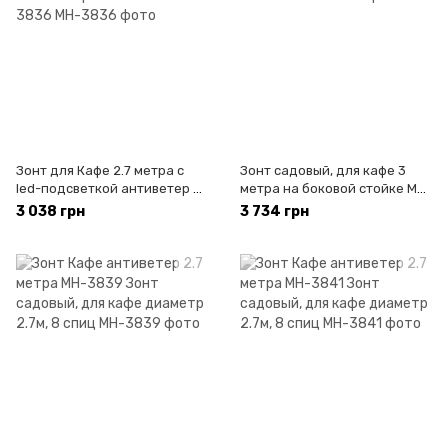
Зонт для Кафе 2.7 метра с
Зонт садовый, для кафе 3
led-подсветкой антиветер и
метра на боковой стойке MH-
наклоном MH-3836
2062
3 038 грн
3 734 грн