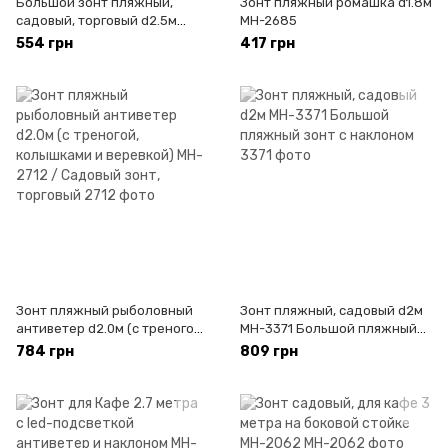
Большой зонт пляжный,
Зонт пляжный ромашка d1.8м
садовый, торговый d2.5м
MH-2685
система "Ромашка" MH-3313
554 грн
417 грн
Зонт пляжный рыболовный
Зонт пляжный, садовый d2м
антиветер d2.0м (с треногой,
MH-3371 Большой пляжный
колышками и веревкой) MH-
зонт с наклоном
784 грн
809 грн
2712 / Садовый зонт,
торговый