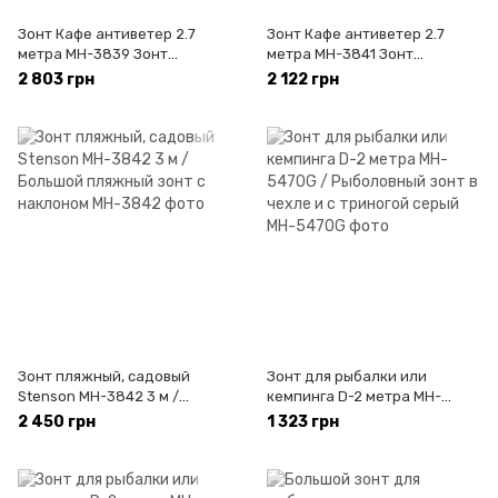
Зонт Кафе антиветер 2.7
Зонт Кафе антиветер 2.7
метра MH-3839 Зонт
метра MH-3841 Зонт
садовый, для кафе диаметр
садовый, для кафе диаметр
2 803 грн
2 122 грн
2.7м, 8 спиц
2.7м, 8 спиц
Зонт пляжный, садовый
Зонт для рыбалки или
Stenson MH-3842 3 м /
кемпинга D-2 метра MH-
Большой пляжный зонт с
5470G / Рыболовный зонт в
2 450 грн
1 323 грн
наклоном
чехле и с триногой серый