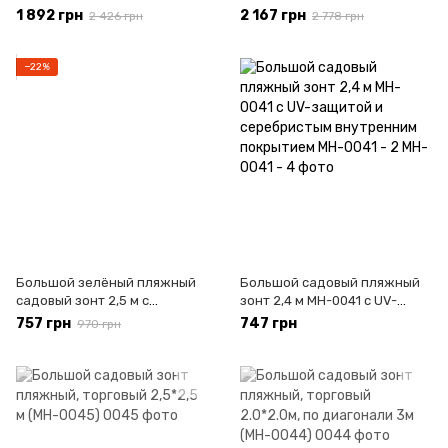
Большой пляжный зонт с
Большой пляжный зонт с
1 892 грн
2 167 грн
2 426 грн
2 778 грн
наклоном
наклоном
−22%
Большой зелёный пляжный
Большой садовый пляжный
садовый зонт 2,5 м с
зонт 2,4 м MH-0041 с UV-
ветрозащитным клапаном
защитой и серебристым
757 грн
747 грн
970 грн
для пляжа, сада и дачи/
внутренним покрытием MH-
Солнцезащитный
0041 - 2
однотонный зонт