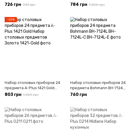
Rainbow Набор столовых
726 грн
784 грн
931 грн
1 005 грн
предметов Радуга
−22%
Набор столовых приборов 24
Набор столовых приборов 24
предмета A-Plus 1421 Gold
предмета Bohmann BH-7124L
Набор столовых предметов
BH-7124L-С
803 грн
760 грн
1 029 грн
Золото