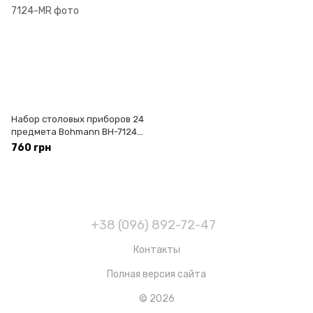
Набор столовых приборов 24
предмета Bohmann BH-7124-
MR
760 грн
+38 (096) 892-72-47
Контакты
Полная версия сайта
© 2026