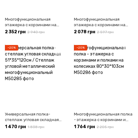
Многофункциональная
Многофункциональная
этажерка с корзинами на
этажерка с корзинами на
колесиках 4 яруса
колесиках 4 яруса
2 352 грн
2 078 грн
2 940 грн
2 597 грн
135*32*120см / Стеллаж
135*32*90см / Стеллаж
металлический M50282-L
металлический M50282-M
−20%
−20%
Универсальная полка-
Многофункциональная полка
стеллаж угловая складная
- этажерка с корзинами и
51*35*120см / Стеллаж
полками на колесиках
1 470 грн
1 764 грн
1 838 грн
2 205 грн
угловой металлический
80*30*103см
многофункциональный