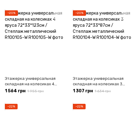
Stenson R93352
полочка для хранения вещей
R35234
−20%
−20%
Этажерка универсальная
Этажерка универсальная
складная на колесиках 4
складная на колесиках 3
яруса 72*33*123см / Стеллаж
яруса 72*33*87см / Стеллаж
1 564 грн
1 307 грн
1 955 грн
1 634 грн
металлический R100105-W
металлический R100104-W
−22%
−22%