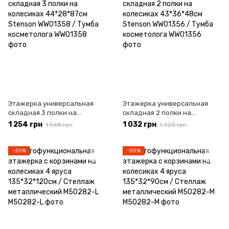
Этажерка универсальная
Этажерка универсальная
складная 3 полки на
складная 2 полки на
колесиках 44*28*87см
колесиках 43*36*48см
1 254 грн
1 032 грн
1 568 грн
1 323 грн
Stenson WW01358 / Тумба
Stenson WW01356 / Тумба
косметолога
косметолога
−20%
−20%