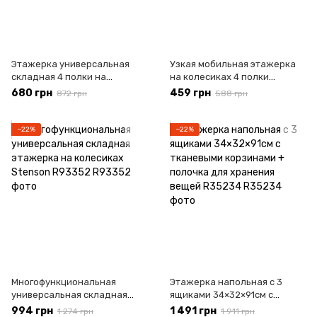
Этажерка универсальная
Узкая мобильная этажерка
складная 4 полки на
на колесиках 4 полки
колесиках 85*27*45см
38×13×87см Stenson R93336
680 грн
459 грн
872 грн
588 грн
Stenson WW01357-
для кухни, ванной и
BL/M50288-4
хранения вещей
−22%
−22%
Многофункциональная
Этажерка напольная с 3
универсальная складная
ящиками 34×32×91см с
этажерка на колесиках
тканевыми корзинами +
994 грн
1 491 грн
1 274 грн
1 911 грн