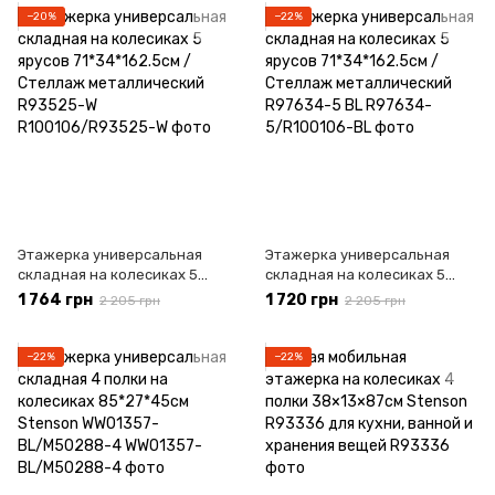
−20%
−22%
Этажерка универсальная
Этажерка универсальная
складная на колесиках 5
складная на колесиках 5
ярусов 71*34*162.5см /
ярусов 71*34*162.5см /
1 764 грн
1 720 грн
2 205 грн
2 205 грн
Стеллаж металлический
Стеллаж металлический
R93525-W
R97634-5 BL
−22%
−22%