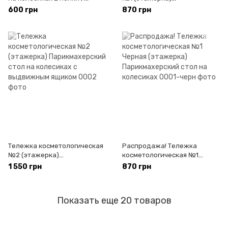
Этажерка, тумба
Парикмахерский стол на
600 грн
870 грн
косметолога Белая
колесиках
Тележка косметологическая
Распродажа! Тележка
№2 (этажерка)
косметологическая №1
Парикмахерский стол на
Черная (этажерка)
1 550 грн
870 грн
колесиках с выдвижным
Парикмахерский стол на
ящиком
колесиках
Показать еще 20 товаров