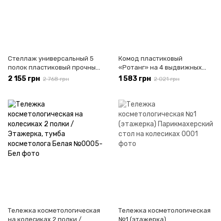
Стеллаж универсальный 5
Комод пластиковый
полок пластиковый прочный
«Ротанг» на 4 выдвижных
и устойчевый 179,5×81,5×36,5
ящика 45,5 x 39,0 x 95,5 см,
2 155 грн
1 583 грн
2 768 грн
2 021 грн
см (Гранит)
Белая Роза
Тележка косметологическая
Тележка косметологическая
на колесиках 2 полки /
№1 (этажерка)