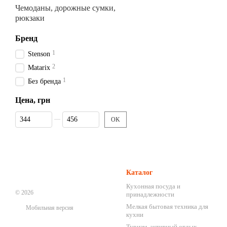
Чемоданы, дорожные сумки,
рюкзаки
Бренд
1
Stenson
2
Matarix
1
Без бренда
Цена, грн
От Цена, грн
До Цена, грн
OK
Каталог
Кухонная посуда и
© 2026
принадлежности
Мелкая бытовая техника для
Мобильная версия
кухни
Туризм, активный отдых