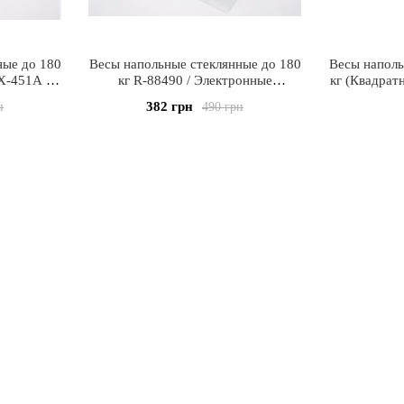
ные до 180
Весы напольные стеклянные до 180
Весы наполь
X-451A /
кг R-88490 / Электронные
кг (Квадрат
ые весы
напольные весы
Электрон
382 грн
н
490 грн