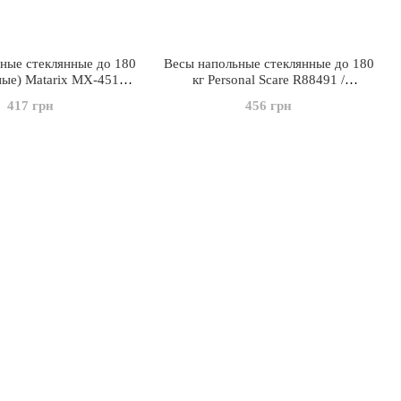
ные стеклянные до 180
Весы напольные стеклянные до 180
ные) Matarix MX-451В /
кг Personal Scare R88491 /
ные напольные весы
Электронные напольные весы
417 грн
456 грн