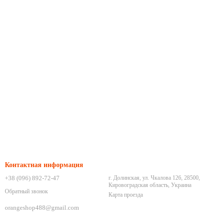
Контактная информация
+38 (096) 892-72-47
г. Долинская, ул. Чкалова 126, 28500,
Кировоградская область, Украина
Обратный звонок
Карта проезда
orangeshop488@gmail.com