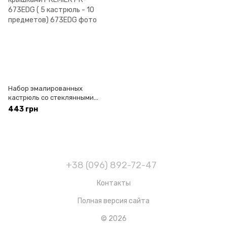
Набор эмалированных
кастрюль со стеклянными
крышками PREMIER PR-
443 грн
673EDG ( 5 кастрюль - 10
предметов)
+38 (096) 892-72-47
Контакты
Полная версия сайта
© 2026