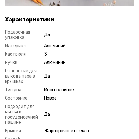
Характеристики
Подарочная
Да
упаковка
Материал
Алюминий
Кастрюля
3
Ручки
Алюминий
Отверстие для
выхода пара в
Да
крышках
Тип дна
Многослойное
Состояние
Новое
Подходит для
мытья в
Да
посудомоечной
машине
Крышки
Жаропрочное стекло