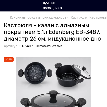
Кухонная посуда и принадлежности
Кастрюли
Кастрюли 
Кастрюля - казан с алмазным
покрытием 5,1л Edenberg EB-3487,
диаметр 26 см, индукционное дно
Артикул:
EB-3487
Оставить отзыв
−25%