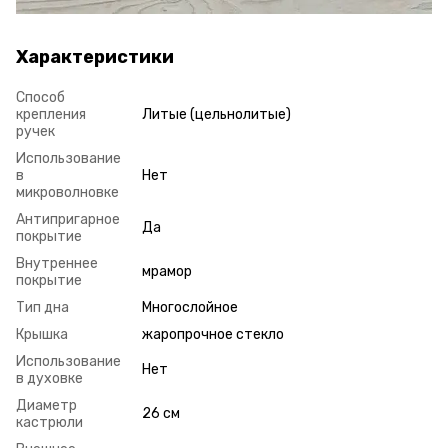
Характеристики
Способ
крепления
Литые (цельнолитые)
ручек
Использование
в
Нет
микроволновке
Антипригарное
Да
покрытие
Внутреннее
мрамор
покрытие
Тип дна
Многослойное
Крышка
жаропрочное стекло
Использование
Нет
в духовке
Диаметр
26 см
кастрюли