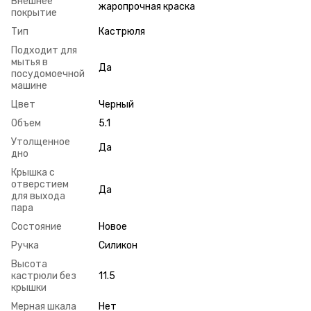
Внешнее
жаропрочная краска
покрытие
Тип
Кастрюля
Подходит для
мытья в
Да
посудомоечной
машине
Цвет
Черный
Объем
5.1
Утолщенное
Да
дно
Крышка с
отверстием
Да
для выхода
пара
Состояние
Новое
Ручка
Силикон
Высота
кастрюли без
11.5
крышки
Мерная шкала
Нет