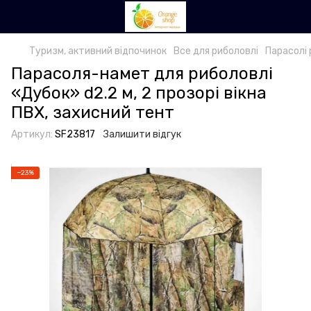
Туризм, активний відпочинок
Все для риболовлі
Парасолі 
Парасоля-намет для риболовлі
«Дубок» d2.2 м, 2 прозорі вікна
ПВХ, захисний тент
Артикул:
SF23817
Залишити відгук
−23%