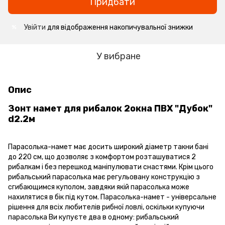
Придбати
Увійти
для відображення накопичувальної знижки
%
У вибране
Опис
Зонт намет для рибалок 2окна ПВХ "Дубок"
d2.2м
Парасолька-намет має досить широкий діаметр такни бані
до 220 см, що дозволяє з комфортом розташуватися 2
рибалкам і без перешкод маніпулювати снастями. Крім цього
рибальський парасолька має регульовану конструкцію з
сгибающимся куполом, завдяки якій парасолька може
нахилятися в бік під кутом. Парасолька-намет - універсальне
рішення для всіх любителів рибної ловлі, оскільки купуючи
парасолька Ви купуєте два в одному: рибальський